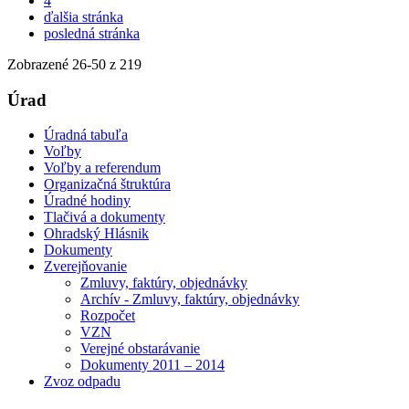
4
ďalšia stránka
posledná stránka
Zobrazené
26
-
50
z 219
Úrad
Úradná tabuľa
Voľby
Voľby a referendum
Organizačná štruktúra
Úradné hodiny
Tlačivá a dokumenty
Ohradský Hlásnik
Dokumenty
Zverejňovanie
Zmluvy, faktúry, objednávky
Archív - Zmluvy, faktúry, objednávky
Rozpočet
VZN
Verejné obstarávanie
Dokumenty 2011 – 2014
Zvoz odpadu