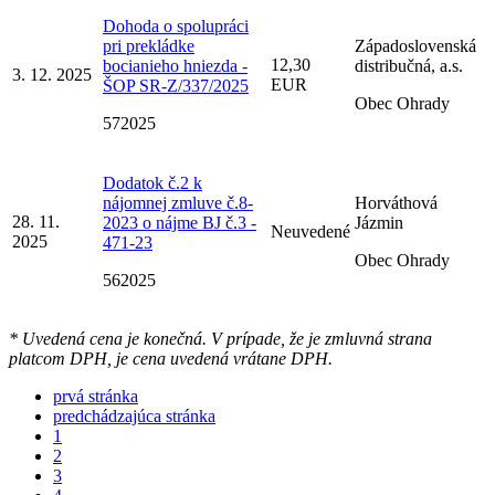
Dohoda o spolupráci
pri prekládke
Západoslovenská
12,30
bocianieho hniezda -
distribučná, a.s.
3. 12. 2025
EUR
ŠOP SR-Z/337/2025
Obec Ohrady
572025
Dodatok č.2 k
nájomnej zmluve č.8-
Horváthová
28. 11.
2023 o nájme BJ č.3 -
Jázmin
Neuvedené
2025
471-23
Obec Ohrady
562025
* Uvedená cena je konečná. V prípade, že je zmluvná strana
platcom DPH, je cena uvedená vrátane DPH.
prvá stránka
predchádzajúca stránka
1
2
3