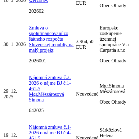
16. 3. 2026
szerződés
EUR
Obec Ohrady
202602
Zmluva o
Európske
spolufinancovaní zo
zoskupenie
štátneho rozpočtu
územnej
3 964,50
30. 1. 2026
Slovenskej republiy na
spolupráce Via
EUR
malý projekt
Carpatia s.r.o.
2026001
Obec Ohrady
Nájomná zmluva č.2-
2026 o nájme BJ č.1-
Mgr.Simona
461-5
29. 12.
Mészárosová
Neuvedené
Mgr.Mészárosová
2025
Simona
Obec Ohrady
642025
Nájomná zmluva č.1-
Sárköziová
2026 o nájme BJ č.4-
19. 12.
Helena
Neuvedené
461-5