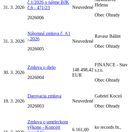
č.1/2026 o nájme BJK
Helena
31. 3. 2026
Neuvedené
č.6 - 471/23
Obec Ohrady
2026006
Nájomná zmluva č. A1
Ravasz Bálint
- 2026
31. 3. 2026
Neuvedené
Obec Ohrady
2026005
FINANCE - Stav
Zmluva o dielo
148 498,42
s.r.o.
30. 3. 2026
EUR
2026004
Obec Ohrady
Darovacia zmluva
Gabriel Koczó
18. 3. 2026
Neuvedené
2026003
Obec Ohrady
Zmluva o umeleckom
výkone - Koncert
ko records bt.,
6 161,00