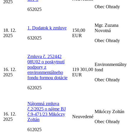
2025
Obec Ohrady
652025
Mgr. Zuzana
1. Dodatok k zmluve
18. 12.
150,00
Novotná
2025
EUR
632025
Obec Ohrady
Zmluva č. 252442
08U02 o poskytnutí
Environmentálny
podpory z
16. 12.
119 301,00
fond
environmentálneho
2025
EUR
fondu formou dotácie
Obec Ohrady
622025
Nájomná zmluva
č.2/2025 o nájme BJ
Mikóczy Zoltán
16. 12.
č.9-471/23 Mikóczy
Neuvedené
2025
Zoltán
Obec Ohrady
612025