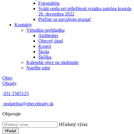
Fotogaléria
Svätá omša pri príležitosti sviatku patróna kostola
26. decembra 2022
Poďme sa navzájom poznať
Kontakty
Virtuálna prehliadka
Amfiteáter
Obecný úrad
Kostol
Škola
Škôlka
Kalendár obce na stiahnutie
Napíšte nám
Obec
Ohrady
031 5585125
podatelna@obecohrady.sk
Objavujte
Hľadaný výraz
Hľadať