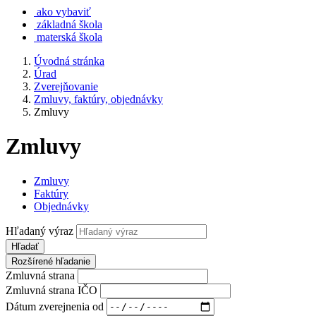
ako vybaviť
základná škola
materská škola
Úvodná stránka
Úrad
Zverejňovanie
Zmluvy, faktúry, objednávky
Zmluvy
Zmluvy
Zmluvy
Faktúry
Objednávky
Hľadaný výraz
Hľadať
Rozšírené hľadanie
Zmluvná strana
Zmluvná strana IČO
Dátum zverejnenia od