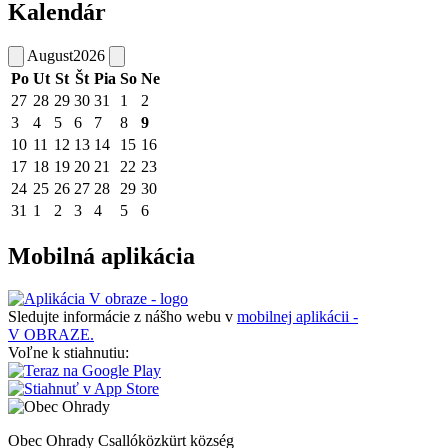
Kalendár
August
2026
Po
Ut
St
Št
Pia
So
Ne
27
28
29
30
31
1
2
3
4
5
6
7
8
9
10
11
12
13
14
15
16
17
18
19
20
21
22
23
24
25
26
27
28
29
30
31
1
2
3
4
5
6
Mobilná aplikácia
Sledujte informácie z nášho webu v
mobilnej aplikácii -
V OBRAZE.
Voľne k stiahnutiu:
Obec Ohrady
Csallóközkürt község