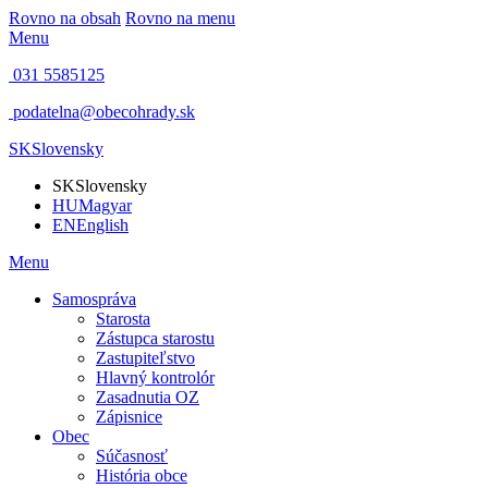
Rovno na obsah
Rovno na menu
Menu
031 5585125
podatelna@obecohrady.sk
SK
Slovensky
SK
Slovensky
HU
Magyar
EN
English
Menu
Samospráva
Starosta
Zástupca starostu
Zastupiteľstvo
Hlavný kontrolór
Zasadnutia OZ
Zápisnice
Obec
Súčasnosť
História obce