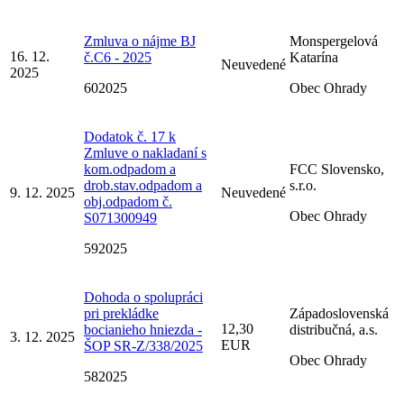
Zmluva o nájme BJ
Monspergelová
16. 12.
č.C6 - 2025
Katarína
Neuvedené
2025
602025
Obec Ohrady
Dodatok č. 17 k
Zmluve o nakladaní s
kom.odpadom a
FCC Slovensko,
drob.stav.odpadom a
s.r.o.
9. 12. 2025
Neuvedené
obj.odpadom č.
Obec Ohrady
S071300949
592025
Dohoda o spolupráci
pri prekládke
Západoslovenská
12,30
bocianieho hniezda -
distribučná, a.s.
3. 12. 2025
EUR
ŠOP SR-Z/338/2025
Obec Ohrady
582025