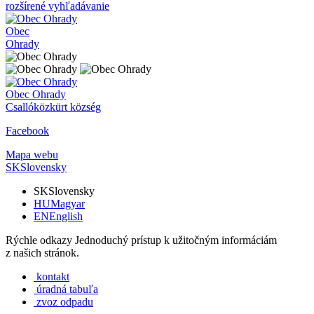
rozšírené vyhľadávanie
Obec
Ohrady
Obec
Ohrady
Csallóközkürt község
Facebook
Mapa webu
SK
Slovensky
SK
Slovensky
HU
Magyar
EN
English
Rýchle odkazy
Jednoduchý prístup k užitočným informáciám
z našich stránok.
kontakt
úradná tabuľa
zvoz odpadu