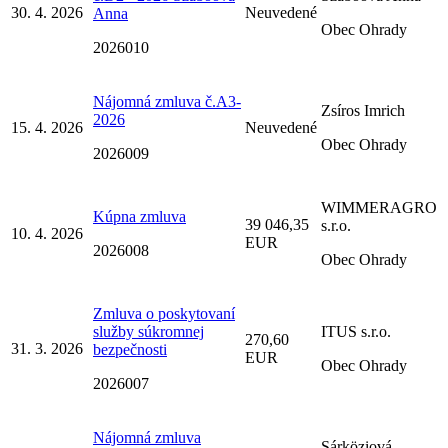
30. 4. 2026
Neuvedené
Anna
Obec Ohrady
2026010
Nájomná zmluva č.A3-
Zsíros Imrich
2026
15. 4. 2026
Neuvedené
Obec Ohrady
2026009
WIMMERAGRO
Kúpna zmluva
39 046,35
s.r.o.
10. 4. 2026
EUR
2026008
Obec Ohrady
Zmluva o poskytovaní
služby súkromnej
ITUS s.r.o.
270,60
31. 3. 2026
bezpečnosti
EUR
Obec Ohrady
2026007
Nájomná zmluva
Sárköziová