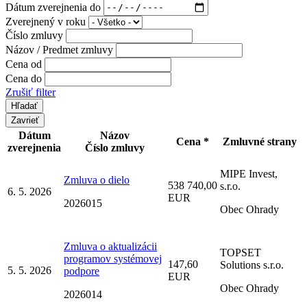
Dátum zverejnenia do
Zverejnený v roku
Číslo zmluvy
Názov / Predmet zmluvy
Cena od
Cena do
Zrušiť filter
Zavrieť
Dátum
Názov
Cena *
Zmluvné strany
zverejnenia
Číslo zmluvy
MIPE Invest,
Zmluva o dielo
538 740,00
s.r.o.
6. 5. 2026
EUR
2026015
Obec Ohrady
Zmluva o aktualizácii
TOPSET
programov systémovej
147,60
Solutions s.r.o.
5. 5. 2026
podpore
EUR
Obec Ohrady
2026014