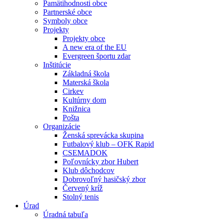
Pamätihodnosti obce
Partnerské obce
Symboly obce
Projekty
Projekty obce
A new era of the EU
Evergreen športu zdar
Inštitúcie
Základná škola
Materská škola
Cirkev
Kultúrny dom
Knižnica
Pošta
Organizácie
Ženská sprevácka skupina
Futbalový klub – OFK Rapid
CSEMADOK
Poľovnícky zbor Hubert
Klub dôchodcov
Dobrovoľný hasičský zbor
Červený kríž
Stolný tenis
Úrad
Úradná tabuľa