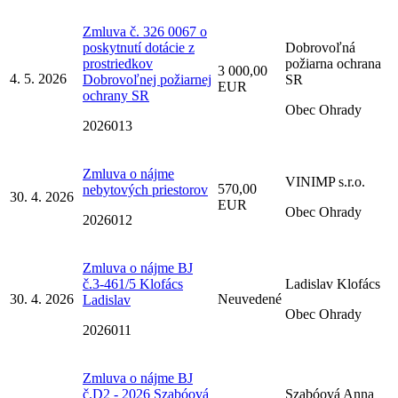
Zmluva č. 326 0067 o
poskytnutí dotácie z
Dobrovoľná
prostriedkov
požiarna ochrana
3 000,00
4. 5. 2026
Dobrovoľnej požiarnej
SR
EUR
ochrany SR
Obec Ohrady
2026013
Zmluva o nájme
VINIMP s.r.o.
570,00
nebytových priestorov
30. 4. 2026
EUR
Obec Ohrady
2026012
Zmluva o nájme BJ
č.3-461/5 Klofács
Ladislav Klofács
30. 4. 2026
Neuvedené
Ladislav
Obec Ohrady
2026011
Zmluva o nájme BJ
č.D2 - 2026 Szabóová
Szabóová Anna