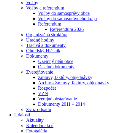
Voľby
Voľby a referendum
Voľby do samosprávy obce
Voľby do samosprávneho kraja
Referendum
Referendum 2026
Organizačná štruktúra
Úradné hodiny
Tlačivá a dokumenty
Ohradský Hlásnik
Dokumenty
Územný plán obce
Ostatné dokumenty
Zverejňovanie
Zmluvy, faktúry, objednávky
Archív - Zmluvy, faktúry, objednávky
Rozpočet
VZN
Verejné obstarávanie
Dokumenty 2011 – 2014
Zvoz odpadu
Udalosti
Aktuality
Kalendár akcií
Fotogaléria