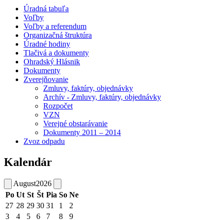
Úradná tabuľa
Voľby
Voľby a referendum
Organizačná štruktúra
Úradné hodiny
Tlačivá a dokumenty
Ohradský Hlásnik
Dokumenty
Zverejňovanie
Zmluvy, faktúry, objednávky
Archív - Zmluvy, faktúry, objednávky
Rozpočet
VZN
Verejné obstarávanie
Dokumenty 2011 – 2014
Zvoz odpadu
Kalendár
August
2026
Po
Ut
St
Št
Pia
So
Ne
27
28
29
30
31
1
2
3
4
5
6
7
8
9