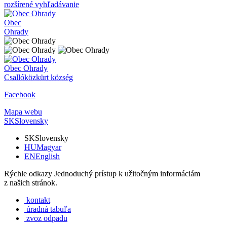
rozšírené vyhľadávanie
Obec
Ohrady
Obec
Ohrady
Csallóközkürt község
Facebook
Mapa webu
SK
Slovensky
SK
Slovensky
HU
Magyar
EN
English
Rýchle odkazy
Jednoduchý prístup k užitočným informáciám
z našich stránok.
kontakt
úradná tabuľa
zvoz odpadu