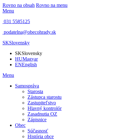
Rovno na obsah
Rovno na menu
Menu
031 5585125
podatelna@obecohrady.sk
SK
Slovensky
SK
Slovensky
HU
Magyar
EN
English
Menu
Samospráva
Starosta
Zástupca starostu
Zastupiteľstvo
Hlavný kontrolór
Zasadnutia OZ
Zápisnice
Obec
Súčasnosť
História obce