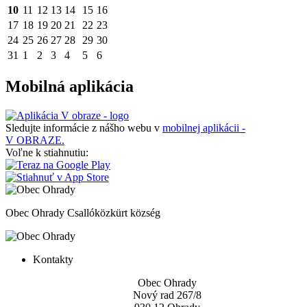
10
11
12
13
14
15
16
17
18
19
20
21
22
23
24
25
26
27
28
29
30
31
1
2
3
4
5
6
Mobilná aplikácia
Sledujte informácie z nášho webu v
mobilnej aplikácii -
V OBRAZE.
Voľne k stiahnutiu:
Obec Ohrady
Csallóközkürt község
Kontakty
Obec Ohrady
Nový rad 267/8