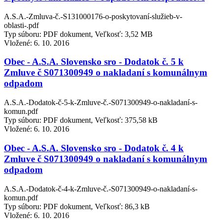
A.S.A.-Zmluva-č.-S131000176-o-poskytovaní-služieb-v-
oblasti-.pdf
Typ súboru: PDF dokument, Veľkosť: 3,52 MB
Vložené:
6. 10. 2016
Obec - A.S.A. Slovensko sro - Dodatok č. 5 k
Zmluve č S071300949 o nakladaní s komunálnym
odpadom
A.S.A.-Dodatok-č-5-k-Zmluve-č.-S071300949-o-nakladaní-s-
komun.pdf
Typ súboru: PDF dokument, Veľkosť: 375,58 kB
Vložené:
6. 10. 2016
Obec - A.S.A. Slovensko sro - Dodatok č. 4 k
Zmluve č S071300949 o nakladaní s komunálnym
odpadom
A.S.A.-Dodatok-č-4-k-Zmluve-č.-S071300949-o-nakladaní-s-
komun.pdf
Typ súboru: PDF dokument, Veľkosť: 86,3 kB
Vložené:
6. 10. 2016