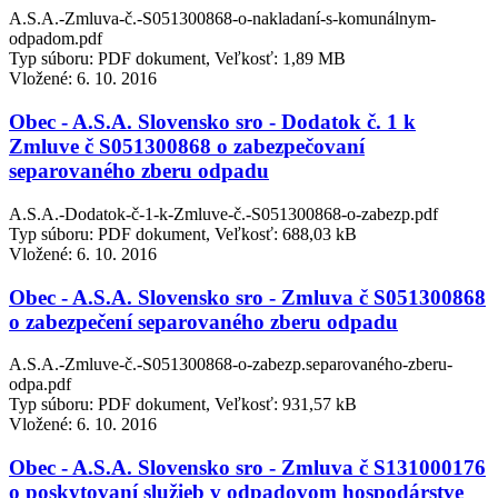
A.S.A.-Zmluva-č.-S051300868-o-nakladaní-s-komunálnym-
odpadom.pdf
Typ súboru: PDF dokument, Veľkosť: 1,89 MB
Vložené:
6. 10. 2016
Obec - A.S.A. Slovensko sro - Dodatok č. 1 k
Zmluve č S051300868 o zabezpečovaní
separovaného zberu odpadu
A.S.A.-Dodatok-č-1-k-Zmluve-č.-S051300868-o-zabezp.pdf
Typ súboru: PDF dokument, Veľkosť: 688,03 kB
Vložené:
6. 10. 2016
Obec - A.S.A. Slovensko sro - Zmluva č S051300868
o zabezpečení separovaného zberu odpadu
A.S.A.-Zmluve-č.-S051300868-o-zabezp.separovaného-zberu-
odpa.pdf
Typ súboru: PDF dokument, Veľkosť: 931,57 kB
Vložené:
6. 10. 2016
Obec - A.S.A. Slovensko sro - Zmluva č S131000176
o poskytovaní služieb v odpadovom hospodárstve