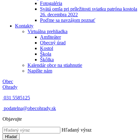
Fotogaléria
Svätá omša pri príležitosti sviatku patróna kostola
26. decembra 2022
Poďme sa navzájom poznať
Kontakty
Virtuálna prehliadka
Amfiteáter
Obecný úrad
Kostol
Škola
Škôlka
Kalendár obce na stiahnutie
Napíšte nám
Obec
Ohrady
031 5585125
podatelna@obecohrady.sk
Objavujte
Hľadaný výraz
Hľadať