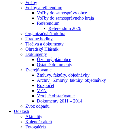
Voľby
Voľby a referendum
Voľby do samosprávy obce
Voľby do samosprávneho kraja
Referendum
Referendum 2026
Organizačná štruktúra
Úradné hodiny
Tlačivá a dokumenty
Ohradský Hlásnik
Dokumenty
Územný plán obce
Ostatné dokumenty
Zverejňovanie
Zmluvy, faktúry, objednávky
Archív - Zmluvy, faktúry, objednávky
Rozpočet
VZN
Verejné obstarávanie
Dokumenty 2011 – 2014
Zvoz odpadu
Udalosti
Aktuality
Kalendár akcií
Fotogaléria