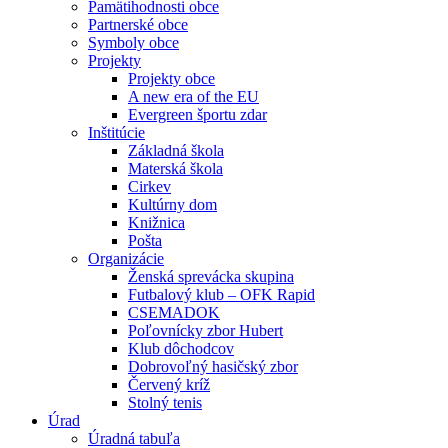
Pamätihodnosti obce
Partnerské obce
Symboly obce
Projekty
Projekty obce
A new era of the EU
Evergreen športu zdar
Inštitúcie
Základná škola
Materská škola
Cirkev
Kultúrny dom
Knižnica
Pošta
Organizácie
Ženská sprevácka skupina
Futbalový klub – OFK Rapid
CSEMADOK
Poľovnícky zbor Hubert
Klub dôchodcov
Dobrovoľný hasičský zbor
Červený kríž
Stolný tenis
Úrad
Úradná tabuľa