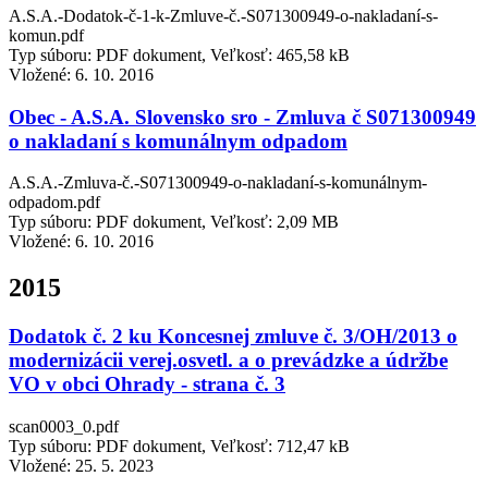
A.S.A.-Dodatok-č-1-k-Zmluve-č.-S071300949-o-nakladaní-s-
komun.pdf
Typ súboru: PDF dokument, Veľkosť: 465,58 kB
Vložené:
6. 10. 2016
Obec - A.S.A. Slovensko sro - Zmluva č S071300949
o nakladaní s komunálnym odpadom
A.S.A.-Zmluva-č.-S071300949-o-nakladaní-s-komunálnym-
odpadom.pdf
Typ súboru: PDF dokument, Veľkosť: 2,09 MB
Vložené:
6. 10. 2016
2015
Dodatok č. 2 ku Koncesnej zmluve č. 3/OH/2013 o
modernizácii verej.osvetl. a o prevádzke a údržbe
VO v obci Ohrady - strana č. 3
scan0003_0.pdf
Typ súboru: PDF dokument, Veľkosť: 712,47 kB
Vložené:
25. 5. 2023