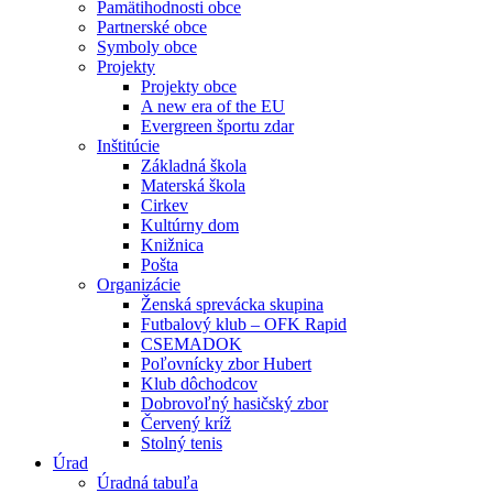
Pamätihodnosti obce
Partnerské obce
Symboly obce
Projekty
Projekty obce
A new era of the EU
Evergreen športu zdar
Inštitúcie
Základná škola
Materská škola
Cirkev
Kultúrny dom
Knižnica
Pošta
Organizácie
Ženská sprevácka skupina
Futbalový klub – OFK Rapid
CSEMADOK
Poľovnícky zbor Hubert
Klub dôchodcov
Dobrovoľný hasičský zbor
Červený kríž
Stolný tenis
Úrad
Úradná tabuľa