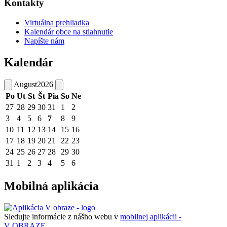
Kontakty
Virtuálna prehliadka
Kalendár obce na stiahnutie
Napíšte nám
Kalendár
August
2026
Po
Ut
St
Št
Pia
So
Ne
27
28
29
30
31
1
2
3
4
5
6
7
8
9
10
11
12
13
14
15
16
17
18
19
20
21
22
23
24
25
26
27
28
29
30
31
1
2
3
4
5
6
Mobilná aplikácia
Sledujte informácie z nášho webu v
mobilnej aplikácii -
V OBRAZE.