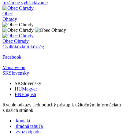
rozšírené vyhľadávanie
Obec
Ohrady
Obec
Ohrady
Csallóközkürt község
Facebook
Mapa webu
SK
Slovensky
SK
Slovensky
HU
Magyar
EN
English
Rýchle odkazy
Jednoduchý prístup k užitočným informáciám
z našich stránok.
kontakt
úradná tabuľa
zvoz odpadu