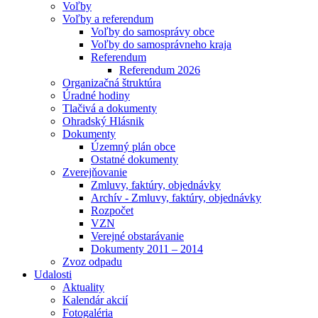
Voľby
Voľby a referendum
Voľby do samosprávy obce
Voľby do samosprávneho kraja
Referendum
Referendum 2026
Organizačná štruktúra
Úradné hodiny
Tlačivá a dokumenty
Ohradský Hlásnik
Dokumenty
Územný plán obce
Ostatné dokumenty
Zverejňovanie
Zmluvy, faktúry, objednávky
Archív - Zmluvy, faktúry, objednávky
Rozpočet
VZN
Verejné obstarávanie
Dokumenty 2011 – 2014
Zvoz odpadu
Udalosti
Aktuality
Kalendár akcií
Fotogaléria