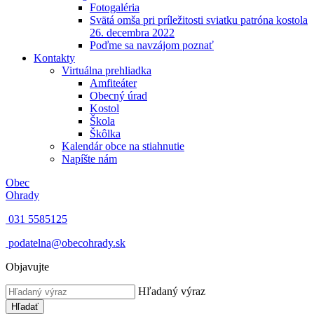
Fotogaléria
Svätá omša pri príležitosti sviatku patróna kostola
26. decembra 2022
Poďme sa navzájom poznať
Kontakty
Virtuálna prehliadka
Amfiteáter
Obecný úrad
Kostol
Škola
Škôlka
Kalendár obce na stiahnutie
Napíšte nám
Obec
Ohrady
031 5585125
podatelna@obecohrady.sk
Objavujte
Hľadaný výraz
Hľadať