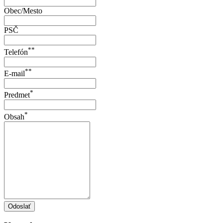
Obec/Mesto
PSČ
**
Telefón
**
E-mail
*
Predmet
*
Obsah
Odoslať