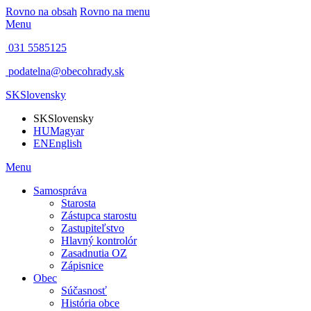
Rovno na obsah
Rovno na menu
Menu
031 5585125
podatelna@obecohrady.sk
SK
Slovensky
SK
Slovensky
HU
Magyar
EN
English
Menu
Samospráva
Starosta
Zástupca starostu
Zastupiteľstvo
Hlavný kontrolór
Zasadnutia OZ
Zápisnice
Obec
Súčasnosť
História obce