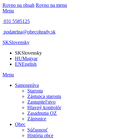
Rovno na obsah
Rovno na menu
Menu
031 5585125
podatelna@obecohrady.sk
SK
Slovensky
SK
Slovensky
HU
Magyar
EN
English
Menu
Samospráva
Starosta
Zástupca starostu
Zastupiteľstvo
Hlavný kontrolór
Zasadnutia OZ
Zápisnice
Obec
Súčasnosť
História obce