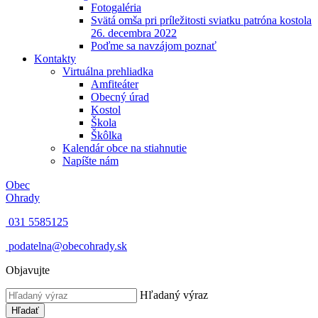
Fotogaléria
Svätá omša pri príležitosti sviatku patróna kostola
26. decembra 2022
Poďme sa navzájom poznať
Kontakty
Virtuálna prehliadka
Amfiteáter
Obecný úrad
Kostol
Škola
Škôlka
Kalendár obce na stiahnutie
Napíšte nám
Obec
Ohrady
031 5585125
podatelna@obecohrady.sk
Objavujte
Hľadaný výraz
Hľadať