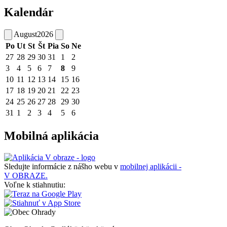
Kalendár
August
2026
Po
Ut
St
Št
Pia
So
Ne
27
28
29
30
31
1
2
3
4
5
6
7
8
9
10
11
12
13
14
15
16
17
18
19
20
21
22
23
24
25
26
27
28
29
30
31
1
2
3
4
5
6
Mobilná aplikácia
Sledujte informácie z nášho webu v
mobilnej aplikácii -
V OBRAZE.
Voľne k stiahnutiu: