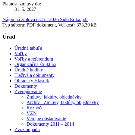
Platnosť zmluvy do:
31. 5. 2027
Nájomná zmluva č.C5 - 2026 Sidó Erika.pdf
Typ súboru: PDF dokument, Veľkosť: 373,39 kB
Úrad
Úradná tabuľa
Voľby
Voľby a referendum
Organizačná štruktúra
Úradné hodiny
Tlačivá a dokumenty
Ohradský Hlásnik
Dokumenty
Zverejňovanie
Zmluvy, faktúry, objednávky
Archív - Zmluvy, faktúry, objednávky
Rozpočet
VZN
Verejné obstarávanie
Dokumenty 2011 – 2014
Zvoz odpadu