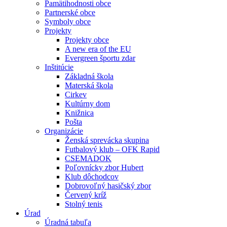
Pamätihodnosti obce
Partnerské obce
Symboly obce
Projekty
Projekty obce
A new era of the EU
Evergreen športu zdar
Inštitúcie
Základná škola
Materská škola
Cirkev
Kultúrny dom
Knižnica
Pošta
Organizácie
Ženská sprevácka skupina
Futbalový klub – OFK Rapid
CSEMADOK
Poľovnícky zbor Hubert
Klub dôchodcov
Dobrovoľný hasičský zbor
Červený kríž
Stolný tenis
Úrad
Úradná tabuľa