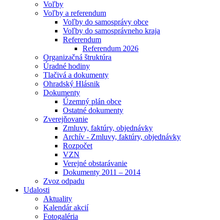
Voľby
Voľby a referendum
Voľby do samosprávy obce
Voľby do samosprávneho kraja
Referendum
Referendum 2026
Organizačná štruktúra
Úradné hodiny
Tlačivá a dokumenty
Ohradský Hlásnik
Dokumenty
Územný plán obce
Ostatné dokumenty
Zverejňovanie
Zmluvy, faktúry, objednávky
Archív - Zmluvy, faktúry, objednávky
Rozpočet
VZN
Verejné obstarávanie
Dokumenty 2011 – 2014
Zvoz odpadu
Udalosti
Aktuality
Kalendár akcií
Fotogaléria