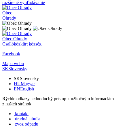
rozšírené vyhľadávanie
Obec
Ohrady
Obec
Ohrady
Csallóközkürt község
Facebook
Mapa webu
SK
Slovensky
SK
Slovensky
HU
Magyar
EN
English
Rýchle odkazy
Jednoduchý prístup k užitočným informáciám
z našich stránok.
kontakt
úradná tabuľa
zvoz odpadu