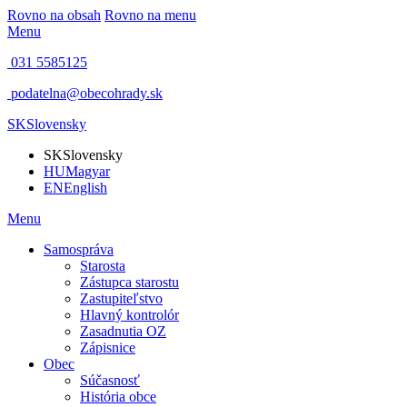
Rovno na obsah
Rovno na menu
Menu
031 5585125
podatelna@obecohrady.sk
SK
Slovensky
SK
Slovensky
HU
Magyar
EN
English
Menu
Samospráva
Starosta
Zástupca starostu
Zastupiteľstvo
Hlavný kontrolór
Zasadnutia OZ
Zápisnice
Obec
Súčasnosť
História obce