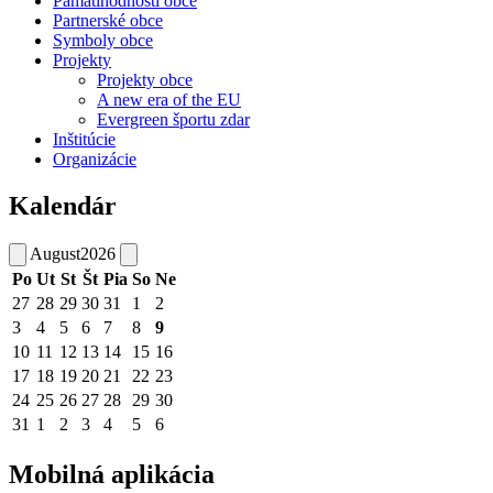
Pamätihodnosti obce
Partnerské obce
Symboly obce
Projekty
Projekty obce
A new era of the EU
Evergreen športu zdar
Inštitúcie
Organizácie
Kalendár
August
2026
Po
Ut
St
Št
Pia
So
Ne
27
28
29
30
31
1
2
3
4
5
6
7
8
9
10
11
12
13
14
15
16
17
18
19
20
21
22
23
24
25
26
27
28
29
30
31
1
2
3
4
5
6
Mobilná aplikácia