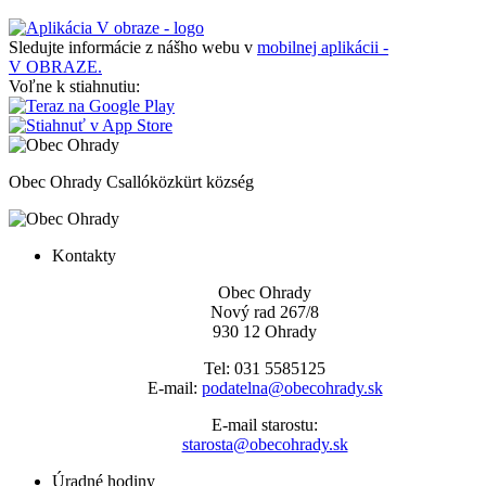
Sledujte informácie z nášho webu v
mobilnej aplikácii -
V OBRAZE.
Voľne k stiahnutiu:
Obec Ohrady
Csallóközkürt község
Kontakty
Obec Ohrady
Nový rad 267/8
930 12 Ohrady
Tel: 031 5585125
E-mail:
podatelna@obecohrady.sk
E-mail starostu:
starosta@obecohrady.sk
Úradné hodiny