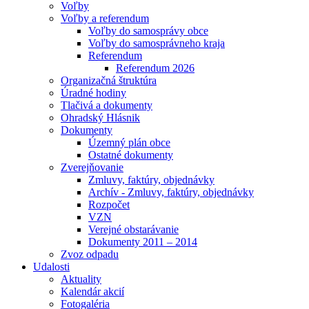
Voľby
Voľby a referendum
Voľby do samosprávy obce
Voľby do samosprávneho kraja
Referendum
Referendum 2026
Organizačná štruktúra
Úradné hodiny
Tlačivá a dokumenty
Ohradský Hlásnik
Dokumenty
Územný plán obce
Ostatné dokumenty
Zverejňovanie
Zmluvy, faktúry, objednávky
Archív - Zmluvy, faktúry, objednávky
Rozpočet
VZN
Verejné obstarávanie
Dokumenty 2011 – 2014
Zvoz odpadu
Udalosti
Aktuality
Kalendár akcií
Fotogaléria