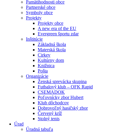
Pamätihodnosti obce
Partnerské obce
Symboly obce
Projekty
Projekty obce
A new era of the EU
Evergreen športu zdar
Inštitúcie
Základná škola
Materská škola
Cirkev
Kultúrny dom
Knižnica
Pošta
Organizácie
Ženská sprevácka skupina
Futbalový klub – OFK Rapid
CSEMADOK
Poľovnícky zbor Hubert
Klub dôchodcov
Dobrovoľný hasičský zbor
Červený kríž
Stolný tenis
Úrad
Úradná tabuľa