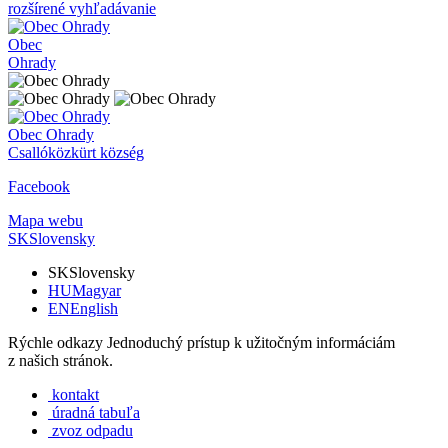
rozšírené vyhľadávanie
Obec
Ohrady
Obec
Ohrady
Csallóközkürt község
Facebook
Mapa webu
SK
Slovensky
SK
Slovensky
HU
Magyar
EN
English
Rýchle odkazy
Jednoduchý prístup k užitočným informáciám
z našich stránok.
kontakt
úradná tabuľa
zvoz odpadu