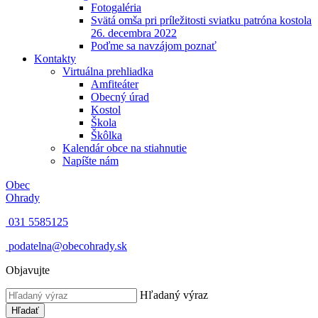
Fotogaléria
Svätá omša pri príležitosti sviatku patróna kostola
26. decembra 2022
Poďme sa navzájom poznať
Kontakty
Virtuálna prehliadka
Amfiteáter
Obecný úrad
Kostol
Škola
Škôlka
Kalendár obce na stiahnutie
Napíšte nám
Obec
Ohrady
031 5585125
podatelna@obecohrady.sk
Objavujte
Hľadaný výraz
Hľadať