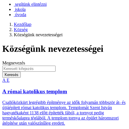
segítünk elintézni
iskola
óvoda
Kezdőlap
Község
Községünk nevezetességei
Községünk nevezetességei
Megnevezés
Keresés
A
E
A római katolikus templom
Csallóközkürt legrégibb építménye az idők folyamán többször át- és
újjáépített római katolikus templom. Templomát Szent István
hagyatékaként 1138 előtt építették fából, a tornyot pedig
terméskőalapra téglából. A templom tornya az épület háromszori
átépítése után valószínűleg eredeti.