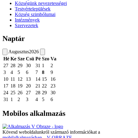
Községünk nevezetességei
Testvértelepülések
Község szimbólumai
Intézmények
Szervezetek
Naptár
Augusztus
2026
Hé
Ke
Sze
Csü
Pé
Szo
Va
27
28
29
30
31
1
2
3
4
5
6
7
8
9
10
11
12
13
14
15
16
17
18
19
20
21
22
23
24
25
26
27
28
29
30
31
1
2
3
4
5
6
Mobilos alkalmazás
Kövesd weboldalunkról származó információkat a
mobilalkalmazásban – V OBRAZE.