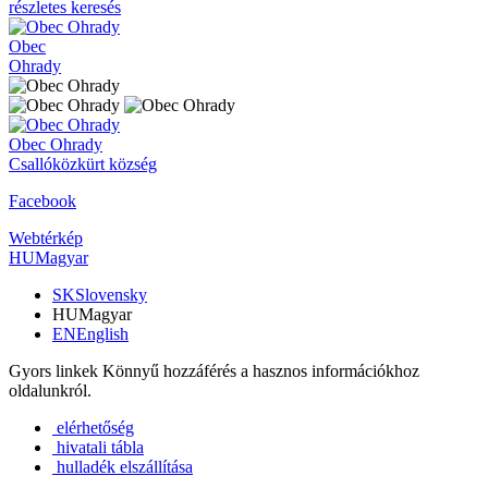
részletes keresés
Obec
Ohrady
Obec
Ohrady
Csallóközkürt község
Facebook
Webtérkép
HU
Magyar
SK
Slovensky
HU
Magyar
EN
English
Gyors linkek
Könnyű hozzáférés a hasznos információkhoz
oldalunkról.
elérhetőség
hivatali tábla
hulladék elszállítása