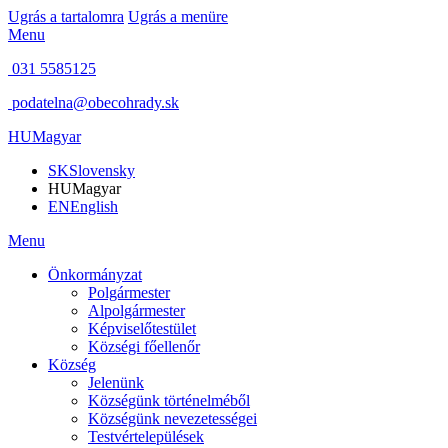
Ugrás a tartalomra
Ugrás a menüre
Menu
031 5585125
podatelna@obecohrady.sk
HU
Magyar
SK
Slovensky
HU
Magyar
EN
English
Menu
Önkormányzat
Polgármester
Alpolgármester
Képviselőtestület
Községi főellenőr
Község
Jelenünk
Községünk történelméből
Községünk nevezetességei
Testvértelepülések