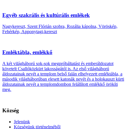
Egyéb szakrális és kultúrális emlékek
Nagykereszt, Szent Flórián szobra, Rozália kápolna, Vöröskép,
Fehérkép, Apponytagi-kereszt
Emléktábla, emlékkő
A két világháború sok-sok megpróbáltatást és emberáldozatot
követelt Csallóközkürt lakosságától is. Az első világháború
áldozatainak nevét a templom belső falán elhelyezett emléktábla, a
második világháborúban elesett katonák nevét és a holokauszt kürti
áldozatainak nevét a templomdombon felállított emlékkő örökíti
meg.
Község
Jelenünk
Községünk történelméből