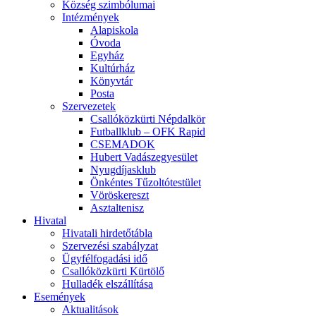
Község szimbólumai
Intézmények
Alapiskola
Óvoda
Egyház
Kultúrház
Könyvtár
Posta
Szervezetek
Csallóközkürti Népdalkör
Futballklub – OFK Rapid
CSEMADOK
Hubert Vadászegyesület
Nyugdíjasklub
Önkéntes Tűzoltótestület
Vöröskereszt
Asztaltenisz
Hivatal
Hivatali hirdetőtábla
Szervezési szabályzat
Ügyfélfogadási idő
Csallóközkürti Kürtölő
Hulladék elszállítása
Események
Aktualitások