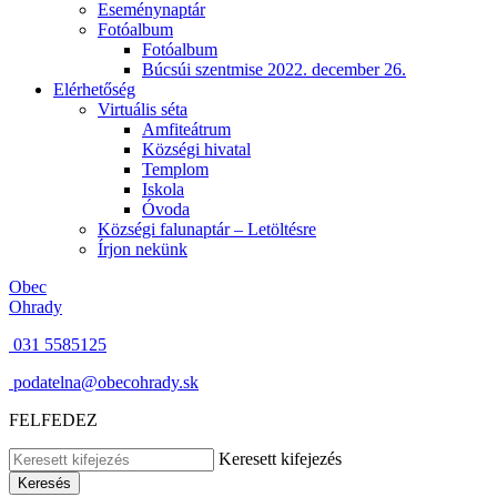
Eseménynaptár
Fotóalbum
Fotóalbum
Búcsúi szentmise 2022. december 26.
Elérhetőség
Virtuális séta
Amfiteátrum
Községi hivatal
Templom
Iskola
Óvoda
Községi falunaptár – Letöltésre
Írjon nekünk
Obec
Ohrady
031 5585125
podatelna@obecohrady.sk
FELFEDEZ
Keresett kifejezés
Keresés