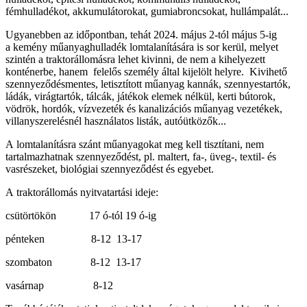
fémhulladékot, akkumulátorokat, gumiabroncsokat, hullámpalát...
Ugyanebben az időpontban, tehát 2024. május 2-tól május 5-ig
a kemény műanyaghulladék lomtalanítására is sor kerül, melyet
szintén a traktorállomásra lehet kivinni, de nem a kihelyezett
konténerbe, hanem felelős személy által kijelölt helyre. Kivihető
szennyeződésmentes, letisztított műanyag kannák, szennyestartók,
ládák, virágtartók, tálcák, játékok elemek nélkül, kerti bútorok,
vödrök, hordók, vízvezeték és kanalizációs műanyag vezetékek,
villanyszerelésnél használatos listák, autóütközők...
A lomtalanításra szánt műanyagokat meg kell tisztítani, nem
tartalmazhatnak szennyeződést, pl. maltert, fa-, üveg-, textil- és
vasrészeket, biológiai szennyeződést és egyebet.
A traktorállomás nyitvatartási ideje:
csütörtökön 17 ó-tól 19 ó-ig
pénteken 8-12 13-17
szombaton 8-12 13-17
vasárnap 8-12