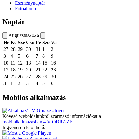
Eseménynaptár
Fotóalbum
Naptár
Augusztus
2026
Hé
Ke
Sze
Csü
Pé
Szo
Va
27
28
29
30
31
1
2
3
4
5
6
7
8
9
10
11
12
13
14
15
16
17
18
19
20
21
22
23
24
25
26
27
28
29
30
31
1
2
3
4
5
6
Mobilos alkalmazás
Kövesd weboldalunkról származó információkat a
mobilalkalmazásban – V OBRAZE.
Ingyenesen letölthető: