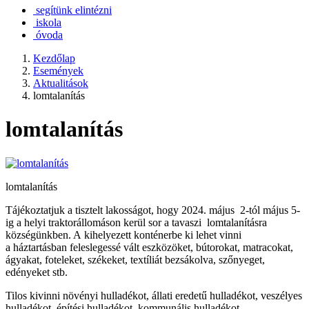
segítünk elintézni
iskola
óvoda
Kezdőlap
Események
Aktualitások
lomtalanítás
lomtalanítás
lomtalanítás
Tájékoztatjuk a tisztelt lakosságot, hogy 2024. május 2-tól május 5-
ig a helyi traktorállomáson kerül sor a tavaszi lomtalanításra
községünkben. A kihelyezett konténerbe ki lehet vinni
a háztartásban feleslegessé vált eszközöket, bútorokat, matracokat,
ágyakat, foteleket, székeket, textíliát bezsákolva, szőnyeget,
edényeket stb.
Tilos kivinni növényi hulladékot, állati eredetű hulladékot, veszélyes
hulladékot, építési hulladékot, kommunális hulladékot,