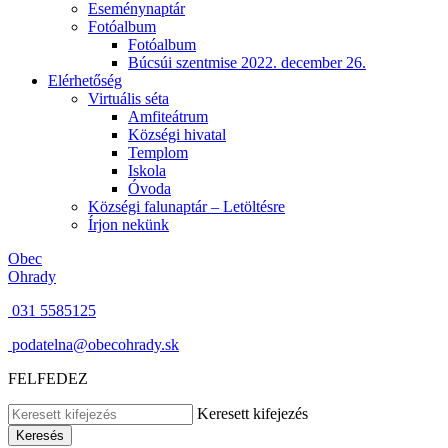
Eseménynaptár
Fotóalbum
Fotóalbum
Búcsúi szentmise 2022. december 26.
Elérhetőség
Virtuális séta
Amfiteátrum
Községi hivatal
Templom
Iskola
Óvoda
Községi falunaptár – Letöltésre
Írjon nekünk
Obec
Ohrady
031 5585125
podatelna@obecohrady.sk
FELFEDEZ
Keresett kifejezés
Keresés