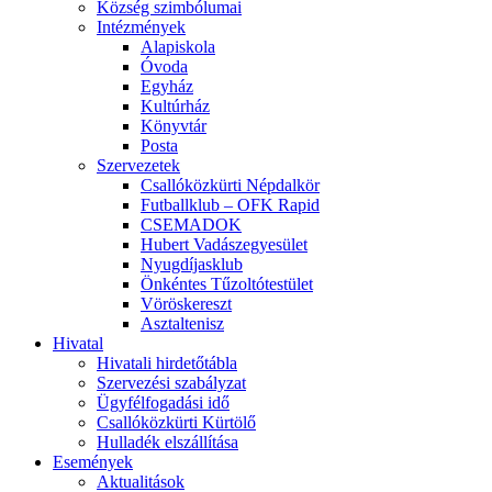
Község szimbólumai
Intézmények
Alapiskola
Óvoda
Egyház
Kultúrház
Könyvtár
Posta
Szervezetek
Csallóközkürti Népdalkör
Futballklub – OFK Rapid
CSEMADOK
Hubert Vadászegyesület
Nyugdíjasklub
Önkéntes Tűzoltótestület
Vöröskereszt
Asztaltenisz
Hivatal
Hivatali hirdetőtábla
Szervezési szabályzat
Ügyfélfogadási idő
Csallóközkürti Kürtölő
Hulladék elszállítása
Események
Aktualitások