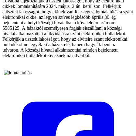
Továbbá tájékoztatjuk a tisztelt lakosságot, hogy az elektronikai
cikkek lomtalanítására 2024. május 2-án kerül sor. Felkérjük
a tisztelt lakosságot, hogy akinek van felesleges, lomtalanításra szánt
elektronikai cikke, az legyen szíves legkésőbb április 30 -ig
bejelenteni a helyi községi hivatalba a köv. telefonszámon:
5585125. A házaktól személyesen fogják elszállítani a községi
hivatal alkalmazottjai a likvidálásra szánt elektronikai hulladékot.
Felkérjük a tisztelt lakosságot, hogy az elvitelre szánt elektronikai
hulladékot ne tegyék ki a házak elé, hanem hagyják bent az
udvaron. A községi hivatal alkalmazottjai minden bejelentett
elektronikai hulladékot kivisznek az udvarból.