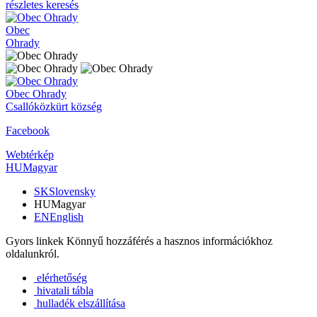
részletes keresés
Obec
Ohrady
Obec
Ohrady
Csallóközkürt község
Facebook
Webtérkép
HU
Magyar
SK
Slovensky
HU
Magyar
EN
English
Gyors linkek
Könnyű hozzáférés a hasznos információkhoz
oldalunkról.
elérhetőség
hivatali tábla
hulladék elszállítása