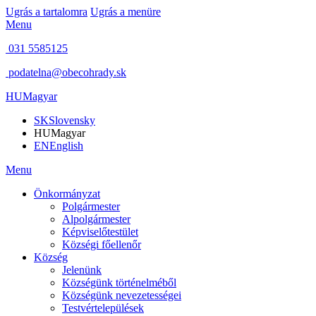
Ugrás a tartalomra
Ugrás a menüre
Menu
031 5585125
podatelna@obecohrady.sk
HU
Magyar
SK
Slovensky
HU
Magyar
EN
English
Menu
Önkormányzat
Polgármester
Alpolgármester
Képviselőtestület
Községi főellenőr
Község
Jelenünk
Községünk történelméből
Községünk nevezetességei
Testvértelepülések