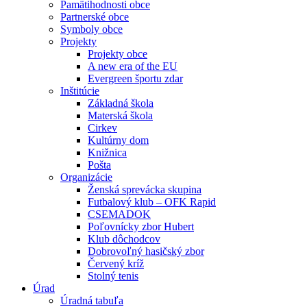
Pamätihodnosti obce
Partnerské obce
Symboly obce
Projekty
Projekty obce
A new era of the EU
Evergreen športu zdar
Inštitúcie
Základná škola
Materská škola
Cirkev
Kultúrny dom
Knižnica
Pošta
Organizácie
Ženská sprevácka skupina
Futbalový klub – OFK Rapid
CSEMADOK
Poľovnícky zbor Hubert
Klub dôchodcov
Dobrovoľný hasičský zbor
Červený kríž
Stolný tenis
Úrad
Úradná tabuľa