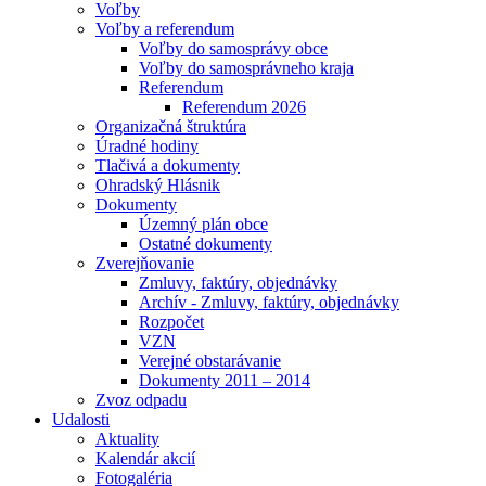
Voľby
Voľby a referendum
Voľby do samosprávy obce
Voľby do samosprávneho kraja
Referendum
Referendum 2026
Organizačná štruktúra
Úradné hodiny
Tlačivá a dokumenty
Ohradský Hlásnik
Dokumenty
Územný plán obce
Ostatné dokumenty
Zverejňovanie
Zmluvy, faktúry, objednávky
Archív - Zmluvy, faktúry, objednávky
Rozpočet
VZN
Verejné obstarávanie
Dokumenty 2011 – 2014
Zvoz odpadu
Udalosti
Aktuality
Kalendár akcií
Fotogaléria