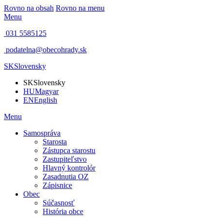
Rovno na obsah
Rovno na menu
Menu
031 5585125
podatelna@obecohrady.sk
SK
Slovensky
SK
Slovensky
HU
Magyar
EN
English
Menu
Samospráva
Starosta
Zástupca starostu
Zastupiteľstvo
Hlavný kontrolór
Zasadnutia OZ
Zápisnice
Obec
Súčasnosť
História obce