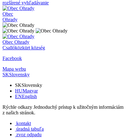
rozšírené vyhľadávanie
Obec
Ohrady
Obec
Ohrady
Csallóközkürt község
Facebook
Mapa webu
SK
Slovensky
SK
Slovensky
HU
Magyar
EN
English
Rýchle odkazy
Jednoduchý prístup k užitočným informáciám
z našich stránok.
kontakt
úradná tabuľa
zvoz odpadu