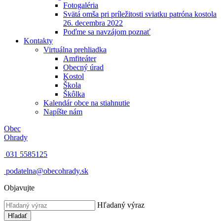
Fotogaléria
Svätá omša pri príležitosti sviatku patróna kostola
26. decembra 2022
Poďme sa navzájom poznať
Kontakty
Virtuálna prehliadka
Amfiteáter
Obecný úrad
Kostol
Škola
Škôlka
Kalendár obce na stiahnutie
Napíšte nám
Obec
Ohrady
031 5585125
podatelna@obecohrady.sk
Objavujte
Hľadaný výraz
Hľadať