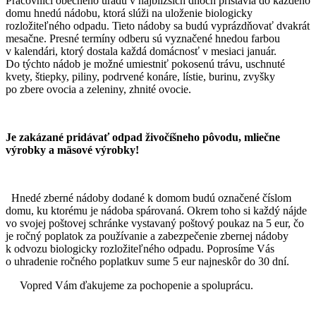
Pracovníci obecného úradu v najbližších dňoch pristavia do každého
domu hnedú nádobu, ktorá slúži na uloženie biologicky
rozložiteľného odpadu. Tieto nádoby sa budú vyprázdňovať dvakrát
mesačne. Presné termíny odberu sú vyznačené hnedou farbou
v kalendári, ktorý dostala každá domácnosť v mesiaci január.
Do týchto nádob je možné umiestniť pokosenú trávu, uschnuté
kvety, štiepky, piliny, podrvené konáre, lístie, burinu, zvyšky
po zbere ovocia a zeleniny, zhnité ovocie.
Je zakázané pridávať odpad živočíšneho pôvodu, mliečne
výrobky a mäsové výrobky!
Hnedé zberné nádoby dodané k domom budú označené číslom
domu, ku ktorému je nádoba spárovaná. Okrem toho si každý nájde
vo svojej poštovej schránke vystavaný poštový poukaz na 5 eur, čo
je ročný poplatok za používanie a zabezpečenie zbernej nádoby
k odvozu biologicky rozložiteľného odpadu. Poprosíme Vás
o uhradenie ročného poplatkuv sume 5 eur najneskôr do 30 dní.
Vopred Vám ďakujeme za pochopenie a spoluprácu.