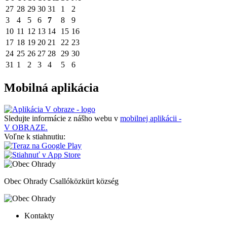
27
28
29
30
31
1
2
3
4
5
6
7
8
9
10
11
12
13
14
15
16
17
18
19
20
21
22
23
24
25
26
27
28
29
30
31
1
2
3
4
5
6
Mobilná aplikácia
Sledujte informácie z nášho webu v
mobilnej aplikácii -
V OBRAZE.
Voľne k stiahnutiu:
Obec Ohrady
Csallóközkürt község
Kontakty