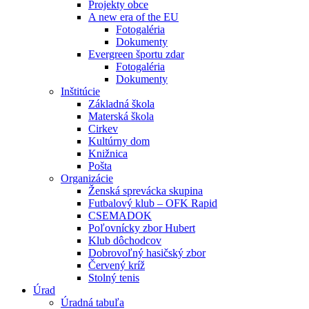
Projekty obce
A new era of the EU
Fotogaléria
Dokumenty
Evergreen športu zdar
Fotogaléria
Dokumenty
Inštitúcie
Základná škola
Materská škola
Cirkev
Kultúrny dom
Knižnica
Pošta
Organizácie
Ženská sprevácka skupina
Futbalový klub – OFK Rapid
CSEMADOK
Poľovnícky zbor Hubert
Klub dôchodcov
Dobrovoľný hasičský zbor
Červený kríž
Stolný tenis
Úrad
Úradná tabuľa