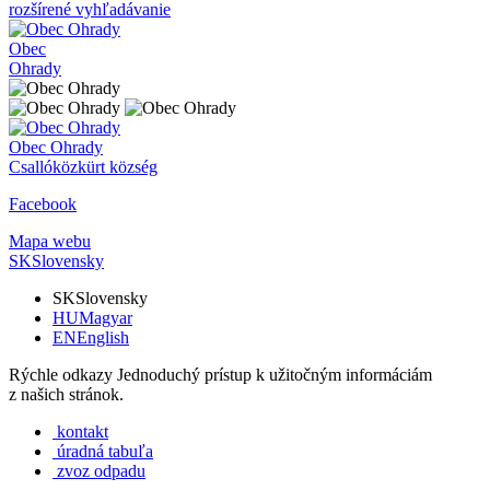
rozšírené vyhľadávanie
Obec
Ohrady
Obec
Ohrady
Csallóközkürt község
Facebook
Mapa webu
SK
Slovensky
SK
Slovensky
HU
Magyar
EN
English
Rýchle odkazy
Jednoduchý prístup k užitočným informáciám
z našich stránok.
kontakt
úradná tabuľa
zvoz odpadu