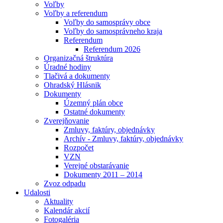
Voľby
Voľby a referendum
Voľby do samosprávy obce
Voľby do samosprávneho kraja
Referendum
Referendum 2026
Organizačná štruktúra
Úradné hodiny
Tlačivá a dokumenty
Ohradský Hlásnik
Dokumenty
Územný plán obce
Ostatné dokumenty
Zverejňovanie
Zmluvy, faktúry, objednávky
Archív - Zmluvy, faktúry, objednávky
Rozpočet
VZN
Verejné obstarávanie
Dokumenty 2011 – 2014
Zvoz odpadu
Udalosti
Aktuality
Kalendár akcií
Fotogaléria