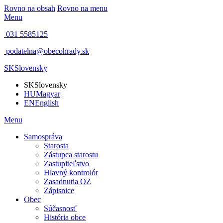
Rovno na obsah
Rovno na menu
Menu
031 5585125
podatelna@obecohrady.sk
SK
Slovensky
SK
Slovensky
HU
Magyar
EN
English
Menu
Samospráva
Starosta
Zástupca starostu
Zastupiteľstvo
Hlavný kontrolór
Zasadnutia OZ
Zápisnice
Obec
Súčasnosť
História obce