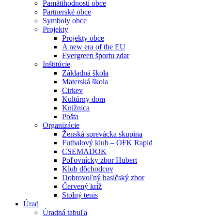
Pamätihodnosti obce
Partnerské obce
Symboly obce
Projekty
Projekty obce
A new era of the EU
Evergreen športu zdar
Inštitúcie
Základná škola
Materská škola
Cirkev
Kultúrny dom
Knižnica
Pošta
Organizácie
Ženská sprevácka skupina
Futbalový klub – OFK Rapid
CSEMADOK
Poľovnícky zbor Hubert
Klub dôchodcov
Dobrovoľný hasičský zbor
Červený kríž
Stolný tenis
Úrad
Úradná tabuľa