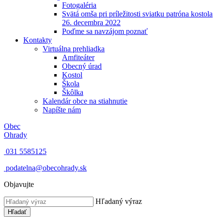
Fotogaléria
Svätá omša pri príležitosti sviatku patróna kostola
26. decembra 2022
Poďme sa navzájom poznať
Kontakty
Virtuálna prehliadka
Amfiteáter
Obecný úrad
Kostol
Škola
Škôlka
Kalendár obce na stiahnutie
Napíšte nám
Obec
Ohrady
031 5585125
podatelna@obecohrady.sk
Objavujte
Hľadaný výraz
Hľadať