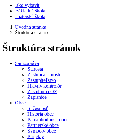
ako vybaviť
základná škola
materská škola
Úvodná stránka
Štruktúra stránok
Štruktúra stránok
Samospráva
Starosta
Zástupca starostu
Zastupiteľstvo
Hlavný kontrolór
Zasadnutia OZ
Zápisnice
Obec
Súčasnosť
História obce
Pamätihodnosti obce
Partnerské obce
Symboly obce
Projekty