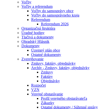
Voľby
Voľby a referendum
Voľby do samosprávy obce
Voľby do samosprávneho kraja
Referendum
Referendum 2026
Organizačná štruktúra
Úradné hodiny
Tlačivá a dokumenty
Ohradský Hlásnik
Dokumenty
Územný plán obce
Ostatné dokumenty
Zverejňovanie
Zmluvy, faktúry, objednávky
Archív - Zmluvy, faktúry, objednávky
Zmluvy
Faktúry
Objednávky
Rozpočet
VZN
Verejné obstarávanie
Profil verejného obstarávateľa
Zákazky
Ostatné dokumenty / Súhrnné správy