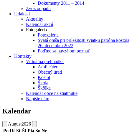
Dokumenty 2011 – 2014
Zvoz odpadu
Udalosti
Aktuality
Kalendár akcií
Fotogaléria
Fotogaléria
Svätá omša pri príležitosti sviatku patróna kostola
26. decembra 2022
Poďme sa navzájom poznať
Kontakty
Virtuálna prehliadka
Amfiteáter
Obecný úrad
Kostol
Škola
Škôlka
Kalendár obce na stiahnutie
Napíšte nám
Kalendár
August
2026
Po
Ut
St
Št
Pia
So
Ne